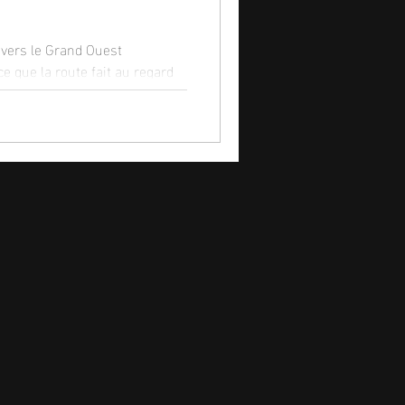
avers le Grand Ouest
ce que la route fait au regard
e récit photographique d'un
e.