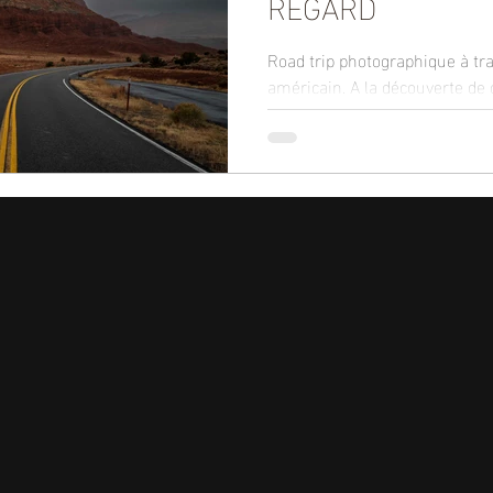
REGARD
Road trip photographique à tr
américain. A la découverte de 
du photographe. Sous forme d
artiste photographe de paysag