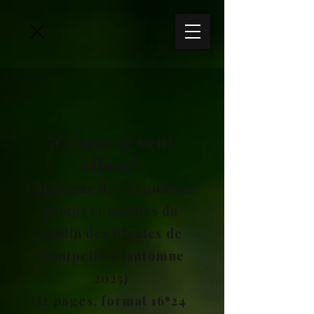
"Ce que le vent
efface"
Catalogue de l'exposition
photos et poèmes du
Jardin des Plantes de
Montpellier (automne
2025)
32 pages, format 16*24