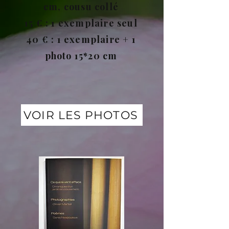
cm, cousu collé
15 € : 1 exemplaire seul
40 € : 1 exemplaire + 1
photo 15*20 cm
VOIR LES PHOTOS