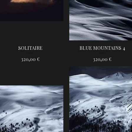
SOLITAIRE
BLUE MOUNTAINS 4
Aperçu rapide
Aperçu rapide
Prix
Prix
320,00 €
320,00 €