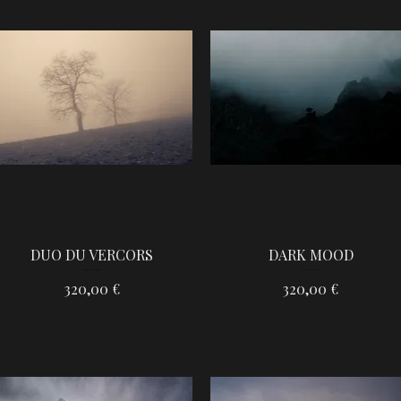
DUO DU VERCORS
DARK MOOD
Aperçu rapide
Aperçu rapide
Prix
Prix
320,00 €
320,00 €