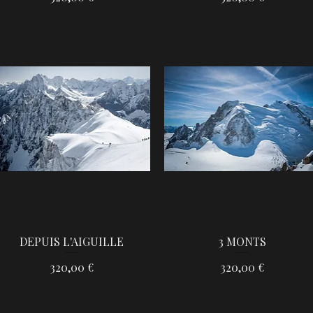
DEPUIS L'AIGUILLE
3 MONTS
Aperçu rapide
Aperçu rapide
Prix
Prix
320,00 €
320,00 €