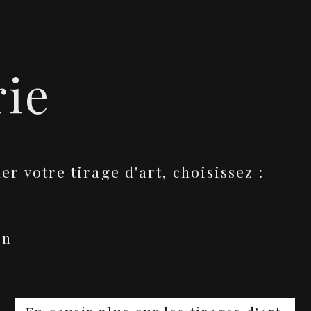
rie
 votre tirage d'art, choisissez :
on