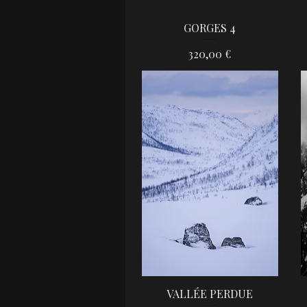
GORGES 4
Aperçu rapide
Prix
320,00 €
VALLÉE PERDUE
Aperçu rapide