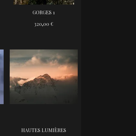
GORGES 1
Aperçu rapide
Prix
320,00 €
HAUTES LUMIÈRES
Aperçu rapide