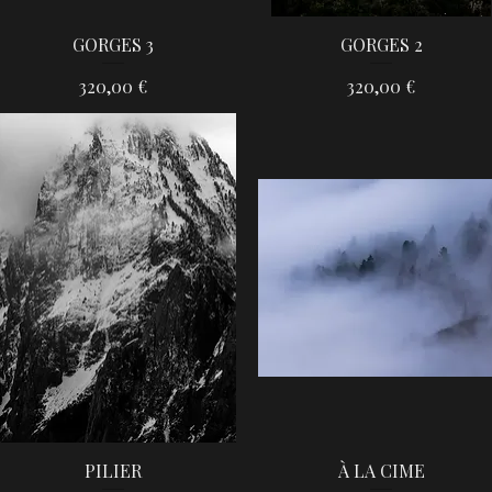
GORGES 3
GORGES 2
Aperçu rapide
Aperçu rapide
Prix
Prix
320,00 €
320,00 €
PILIER
À LA CIME
Aperçu rapide
Aperçu rapide