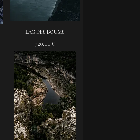
LAC DES BOUMS
Aperçu rapide
Prix
320,00 €