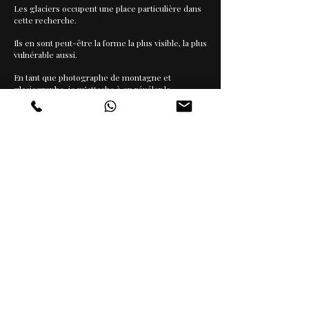
Les glaciers occupent une place particulière dans
cette recherche.
Ils en sont peut-être la forme la plus visible, la plus
vulnérable aussi.
En tant que photographe de montagne et
glaciographe, je m’attache à en révéler la
transformation,
à la croisée du regard sensible, du
témoignage et de l’engagement.
Cette démarche s’inscrit notamment au sein du
collectif
Cimes Blanches France.
Photographier devient alors une manière d’habiter
le monde :
Observer ce qui est encore là et ce qui est déjà en
train de disparaître.