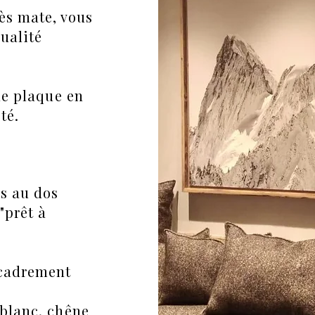
ès mate, vous
ualité
ne
plaque
en
té.
is
au dos
"prêt à
ncadrement
s
, blanc, chêne