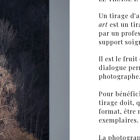
Un tirage d'
art
est un tir
par un profe
support soig
Il est le frui
dialogue perm
photographe
Pour bénéfici
tirage doit, 
format, être 
exemplaires.
La photograph