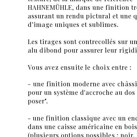
HAHNEMÜHLE, dans une finition tr
assurant un rendu pictural et une q
d’image uniques et sublimes.
Les
tirages sont contrecollés sur u
alu
dibond pour assurer leur rigidi
Vous avez ensuite le
choix entre :
- une finition moderne
avec
châss
pour un système d'accroche au dos 
poser".
- une finition
classique avec un e
dans une caisse américaine en boi
(
plusieurs
option
s possibles : noir