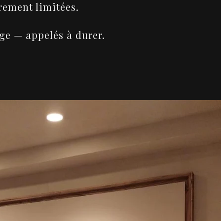
rement limitées.
ge — appelés à durer.