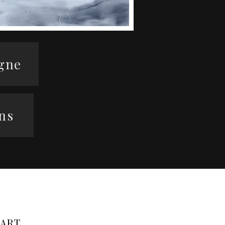
igne
ons
'ART