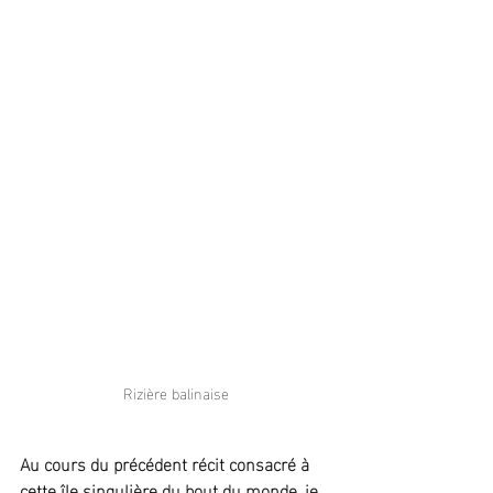
Rizière balinaise
Au cours du précédent récit consacré à 
cette île singulière du bout du monde, je 