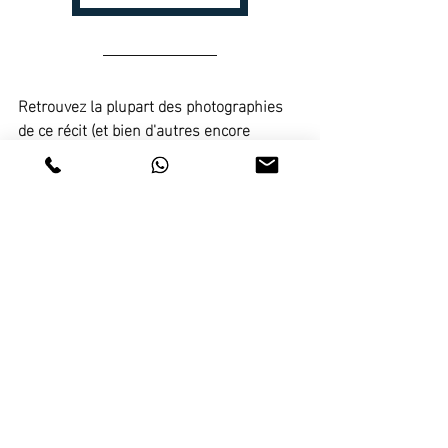
Retrouvez la plupart des photographies 
de ce récit (et bien d'autres encore 
présentes sur mon 
site internet
, 
sur 
Instagram (
photos couleu
r ou 
photos 
noir & blanc
) & 
Pinterest
 chez vous ou 
dans vos locaux sous forme de tirages 
d'art exclusifs et numérotés, prêts à être 
posés ou exposés. Ou sous la forme de 
tirages plus classiques (
en savoir plus
).
Artiste photographe s
pécialiste de la 
décoration photo et de la décoration 
murale, je vous propose de réaliser des 
photographies d'art uniques et 
exclusives : une solution originale et sur-