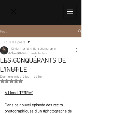
Post
Tous les posts
Olivier Martel, Artiste photographe
Tous les posts
9 août 2021
5 min de lecture
LES CONQUÉRANTS DE
Récits photographiques
L'INUTILE
Blog photo
Dernière mise à jour :
26 févr.
Noté NaN étoiles sur 5.
A Lionel TERRAY
Dans ce nouvel épisode des 
récits 
photographiques
 d'un 
#photographe
 de 