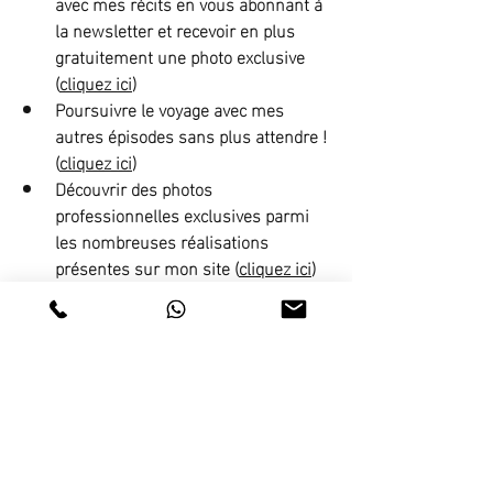
avec mes récits en vous abonnant à 
la newsletter et recevoir en plus 
gratuitement une photo exclusive 
(
cliquez ici
)
Poursuivre le voyage avec mes 
autres épisodes sans plus attendre ! 
(
cliquez ici
)
Découvrir des photos 
professionnelles exclusives parmi 
les nombreuses réalisations 
présentes sur mon site (
cliquez ici
)
Commander une de mes photos en 
édition limitée pour vous faire rêver, 
vous évader et mettre en valeur 
votre intérieur (
cliquez ici
)
Partager mes créations et 
notamment ce récit photo sur les 
réseaux sociaux afin de faire 
voyager vos proches