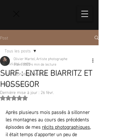
Post
Tous les posts
Olivier Martel, Artiste photographe
Tous les posts
8 avr. 2022
4 min de lecture
SURF : ENTRE BIARRITZ ET
Récits photographiques
HOSSEGOR
Blog photo
Dernière mise à jour :
26 févr.
Noté NaN étoiles sur 5.
Après plusieurs mois passés à sillonner 
les montagnes au cours des précédents 
épisodes de mes 
récits photographiques
, 
il était temps d'apporter un peu de 